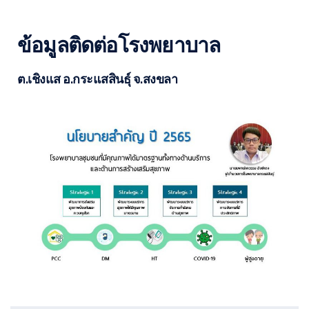
ข้อมูลติดต่อโรงพยาบาล
ต.เชิงแส อ.กระแสสินธุ์ จ.สงขลา