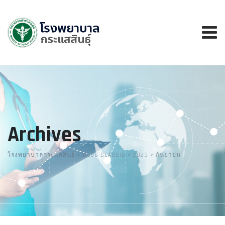
Skip
to
content
Archives
โรงพยาบาลกระแสสินธุ์
>
BLOG CLASSIC
>
2023
>
กันยายน