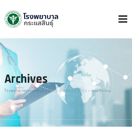
Skip
to
content
Archives
โรงพยาบาลกระแสสินธุ์
>
BLOG CLASSIC
>
2023
>
พฤศจิกายน