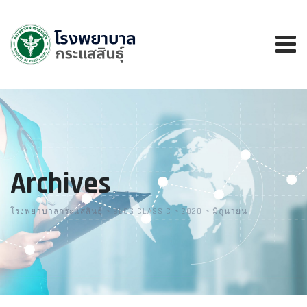
Skip
to
content
Archives
โรงพยาบาลกระแสสินธุ์
>
BLOG CLASSIC
>
2020
>
มิถุนายน