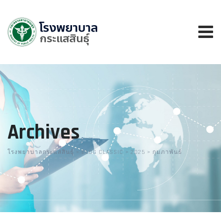
Skip
to
content
Archives
โรงพยาบาลกระแสสินธุ์
>
BLOG CLASSIC
>
2025
>
กุมภาพันธ์