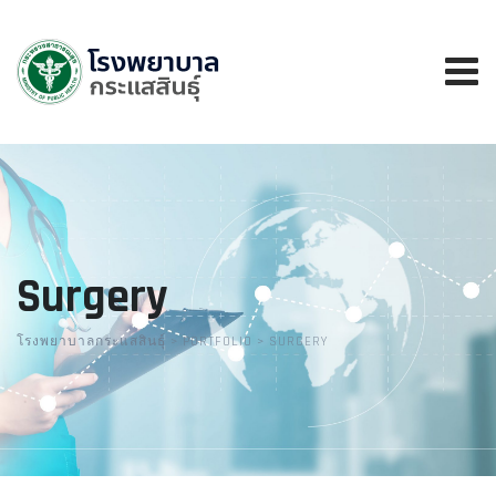
Skip
to
content
Surgery
โรงพยาบาลกระแสสินธุ์
>
PORTFOLIO
>
SURGERY