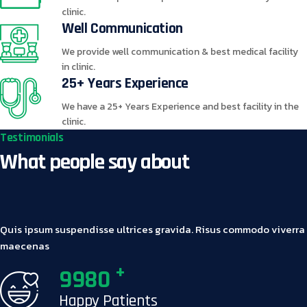
clinic.
Well Communication
We provide well communication & best medical facility
in clinic.
25+ Years Experience
We have a 25+ Years Experience and best facility in the
clinic.
Testimonials
What people say about
Quis ipsum suspendisse ultrices gravida. Risus commodo viverra
maecenas
+
9980
Happy Patients