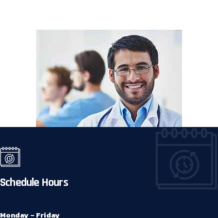
aliqua Ut enim ad minim veniam quis strud.exercitation ullamco
laboris nisi ut aliquip ex ea commodo consequat.
Schedule Hours
Monday – Friday