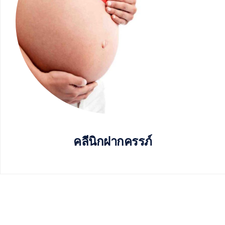
คลีนิกฝากครรภ์