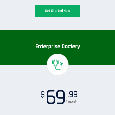
Get Started Now
Enterprise Doctery
69
.99
$
/ month