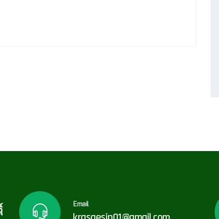
Email
์
krasaesin01@gmail.com