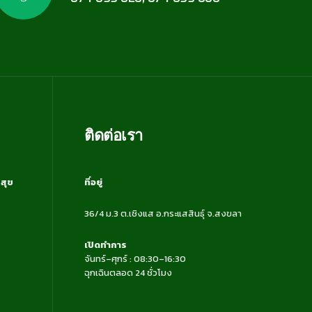
ติดต่อเรา
สุข
ที่อยู่
36/4 ม.3 ต.เชิงแส อ.กระแสสินธุ์ จ.สงขลา
เปิดทำการ
จันทร์–ศุกร์ : 08:30–16:30
ฉุกเฉินตลอด 24 ชั่วโมง