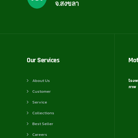
จ.สงขลา
Our Services
Mo
About Us
โรงพ
ภาพ
Customer
Service
Collections
Best Seller
Careers