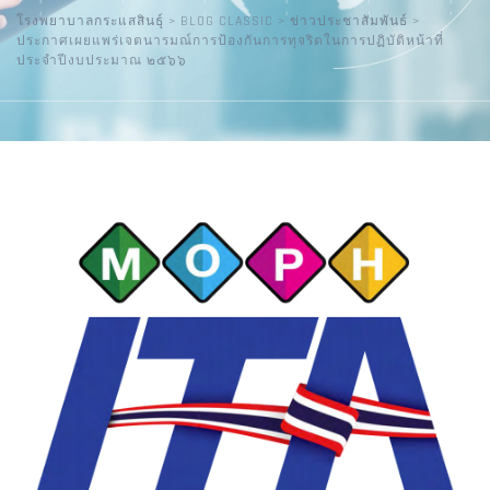
โรงพยาบาลกระแสสินธุ์
>
BLOG CLASSIC
>
ข่าวประชาสัมพันธ์
>
ประกาศเผยแพร่เจตนารมณ์การป้องกันการทุจริตในการปฏิบัติหน้าที่
ประจำปีงบประมาณ ๒๕๖๖