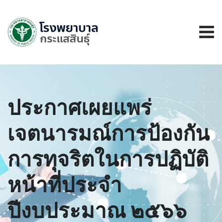
ประกาศเผยแพร่
เจตนารมณ์การป้องกัน
การทุจริตในการปฏิบัติ
หน้าที่ประจำ
ปีงบประมาณ ๒๕๖๖