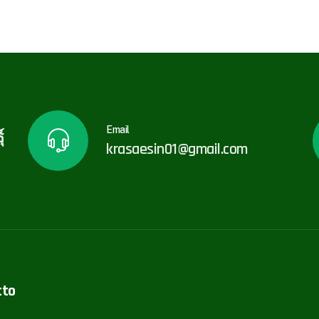
Email
์
krasaesin01@gmail.com
tto