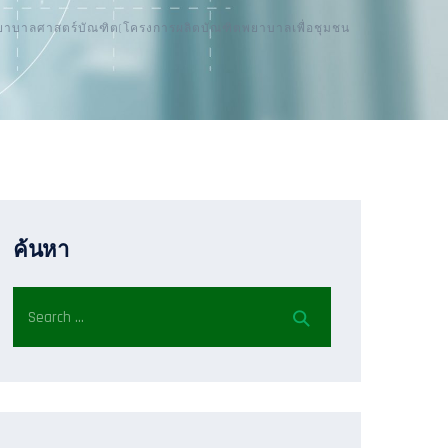
รพยาบาลศาสตร์บัณฑิต(โครงการผลิตบัณฑิตพยาบาลเพื่อชุมชน
ค้นหา