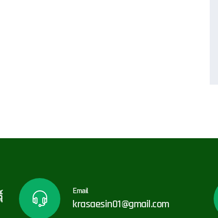
Email
์
krasaesin01@gmail.com