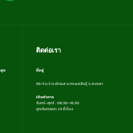
ติดต่อเรา
สุข
ที่อยู่
36/4 ม.3 ต.เชิงแส อ.กระแสสินธุ์ จ.สงขลา
เปิดทำการ
จันทร์–ศุกร์ : 08:30–16:30
ฉุกเฉินตลอด 24 ชั่วโมง