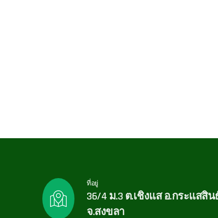
ที่อยู่
36/4 ม.3 ต.เชิงแส อ.กระแสสินธุ
จ.สงขลา