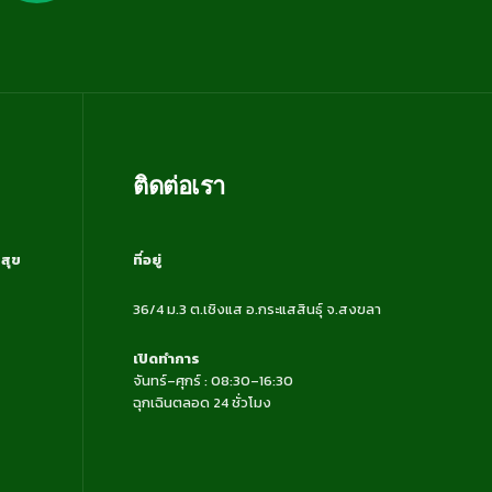
ติดต่อเรา
สุข
ที่อยู่
36/4 ม.3 ต.เชิงแส อ.กระแสสินธุ์ จ.สงขลา
เปิดทำการ
จันทร์–ศุกร์ : 08:30–16:30
ฉุกเฉินตลอด 24 ชั่วโมง