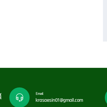
Email
์
krasaesin01@gmail.com