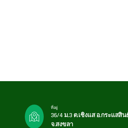
ที่อยู่
36/4 ม.3 ต.เชิงแส อ.กระแสสินธุ
จ.สงขลา