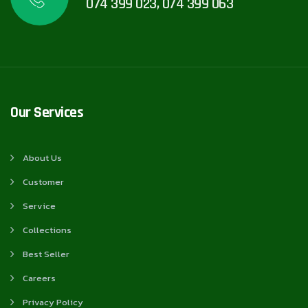
074 399 023, 074 399 063
Our Services
About Us
Customer
Service
Collections
Best Seller
Careers
Privacy Policy