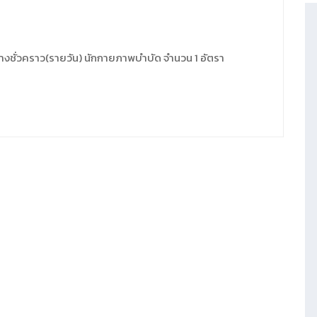
างชั่วคราว(รายวัน) นักกายภาพบำบัด จำนวน 1 อัตรา