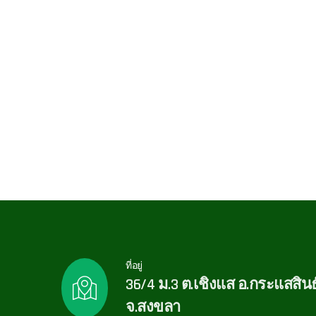
ที่อยู่
36/4 ม.3 ต.เชิงแส อ.กระแสสินธุ
จ.สงขลา