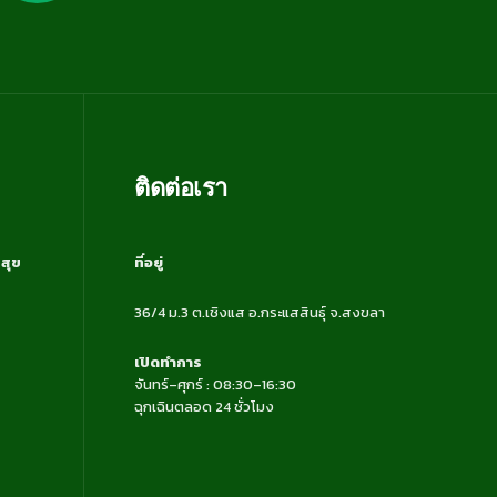
ติดต่อเรา
สุข
ที่อยู่
36/4 ม.3 ต.เชิงแส อ.กระแสสินธุ์ จ.สงขลา
เปิดทำการ
จันทร์–ศุกร์ : 08:30–16:30
ฉุกเฉินตลอด 24 ชั่วโมง