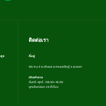
ติดต่อเรา
สุข
ที่อยู่
36/4 ม.3 ต.เชิงแส อ.กระแสสินธุ์ จ.สงขลา
เปิดทำการ
จันทร์–ศุกร์ : 08:30–16:30
ฉุกเฉินตลอด 24 ชั่วโมง