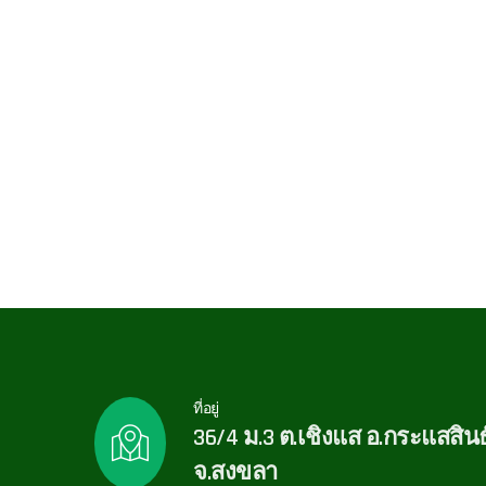
ที่อยู่
36/4 ม.3 ต.เชิงแส อ.กระแสสินธุ
จ.สงขลา