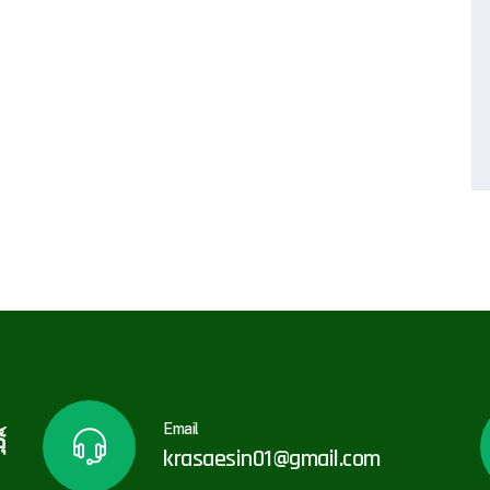
Email
์
krasaesin01@gmail.com