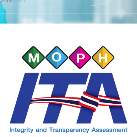
(แบบ สขร.1)