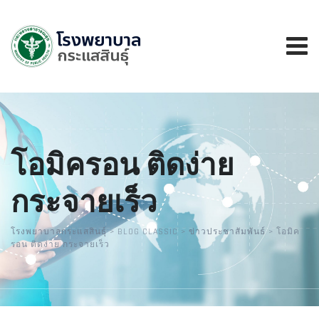
Skip
to
content
โอมิครอน ติดง่าย
กระจายเร็ว
โรงพยาบาลกระแสสินธุ์
>
BLOG CLASSIC
>
ข่าวประชาสัมพันธ์
>
โอมิค
รอน ติดง่าย กระจายเร็ว